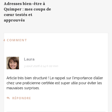
Adresses bien-être à
navigation
Quimper : mes coups de
cœur testés et
approuvés
4 COMMENT
Laura
3 août 2026 à 14 h 02 min
Article très bien structuré ! Le rappel sur l’importance d’aller
chez une praticienne certifiée est super utile pour éviter les
mauvaises surprises.
RÉPONDRE