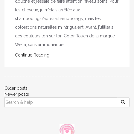
douche et j’essaie de faire attention niveau soins. Pour
les cheveux, je m’étais arrêtée aux
shampooings/après-shampooings, mais les
colorations naturelles m’intriguaient. Avant, j’utilisais
des couleurs ton sur ton Color Touch de la marque
Wella, sans ammoniaque. […]
Continue Reading
Posts
Older posts
Newer posts
navigation
SEARCH
FOR: