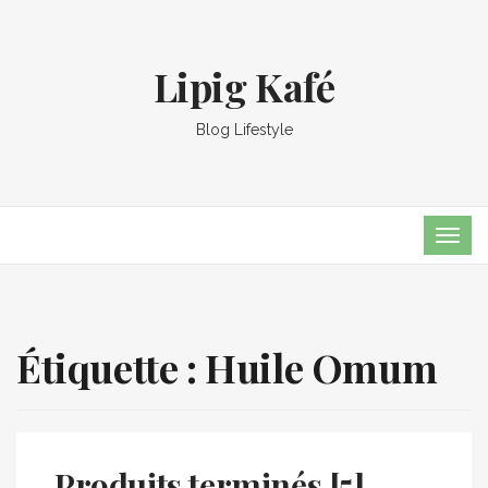
Lipig Kafé
Blog Lifestyle
TOG
NAVI
Étiquette :
Huile Omum
Produits terminés [5]