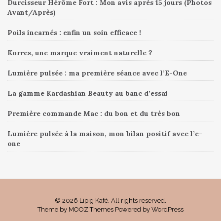
Durcisseur Hérôme Fort : Mon avis après 15 jours (Photos
Avant/Après)
Poils incarnés : enfin un soin efficace !
Korres, une marque vraiment naturelle ?
Lumière pulsée : ma première séance avec l’E-One
La gamme Kardashian Beauty au banc d’essai
Première commande Mac : du bon et du très bon
Lumière pulsée à la maison, mon bilan positif avec l’e-
one
© 2026 Lipig Kafé. All rights reserved.
Theme by
MOOZ Themes
Powered by
WordPress