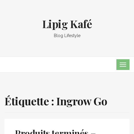
Lipig Kafé
Blog Lifestyle
TOG
NAVI
Étiquette :
Ingrow Go
Produits terminés –