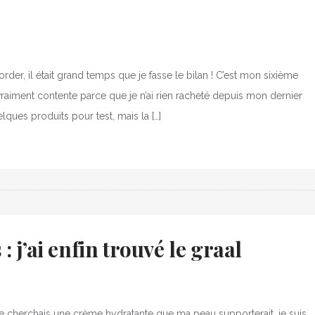
er, il était grand temps que je fasse le bilan ! C’est mon sixième
s vraiment contente parce que je n’ai rien racheté depuis mon dernier
uelques produits pour test, mais la […]
 j’ai enfin trouvé le graal
e je cherchais une crème hydratante que ma peau supporterait, je suis