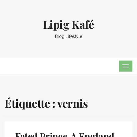
Lipig Kafé
Blog Lifestyle
TOG
NAVI
Étiquette :
vernis
Fated Prince, A England,