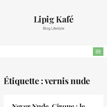
Lipig Kafé
Blog Lifestyle
TOG
NAVI
Étiquette :
vernis nude
Never Nude, Cirque : le