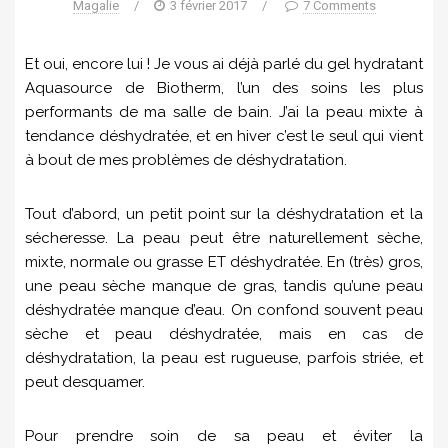
Magalie
/
3 février 2017
/
7 Comments
Et oui, encore lui ! Je vous ai déjà parlé du gel hydratant
Aquasource de Biotherm, l’un des soins les plus
performants de ma salle de bain. J’ai la peau mixte à
tendance déshydratée, et en hiver c’est le seul qui vient
à bout de mes problèmes de déshydratation.
Tout d’abord, un petit point sur la déshydratation et la
sécheresse. La peau peut être naturellement sèche,
mixte, normale ou grasse ET déshydratée. En (très) gros,
une peau sèche manque de gras, tandis qu’une peau
déshydratée manque d’eau. On confond souvent peau
sèche et peau déshydratée, mais en cas de
déshydratation, la peau est rugueuse, parfois striée, et
peut desquamer.
Pour prendre soin de sa peau et éviter la