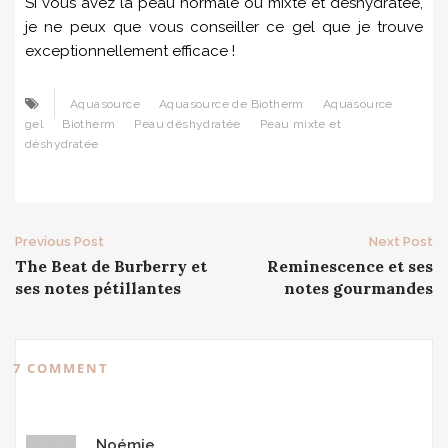
Si vous avez la peau normale ou mixte et déshydratée,
je ne peux que vous conseiller ce gel que je trouve
exceptionnellement efficace !
Aquasource
Aquasource de Biotherm
Aquasource
gel
Biotherm
Peau déshydratée
Peau mixte et
déshydratée
Post
Previous Post
Next Post
The Beat de Burberry et
Reminescence et ses
navigation
ses notes pétillantes
notes gourmandes
7 COMMENT
Noémie