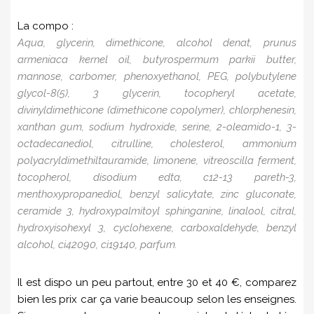
La compo :
Aqua, glycerin, dimethicone, alcohol denat, prunus
armeniaca kernel oil, butyrospermum parkii butter,
mannose, carbomer, phenoxyethanol, PEG, polybutylene
glycol-8(5), 3 glycerin, tocopheryl acetate,
divinyldimethicone (dimethicone copolymer), chlorphenesin,
xanthan gum, sodium hydroxide, serine, 2-oleamido-1, 3-
octadecanediol, citrulline, cholesterol, ammonium
polyacryldimethiltauramide, limonene, vitreoscilla ferment,
tocopherol, disodium edta, c12-13 pareth-3,
menthoxypropanediol, benzyl salicytate, zinc gluconate,
ceramide 3, hydroxypalmitoyl sphinganine, linalool, citral,
hydroxyisohexyl 3, cyclohexene, carboxaldehyde, benzyl
alcohol, ci42090, ci19140, parfum.
Il est dispo un peu partout, entre 30 et 40 €, comparez
bien les prix car ça varie beaucoup selon les enseignes.