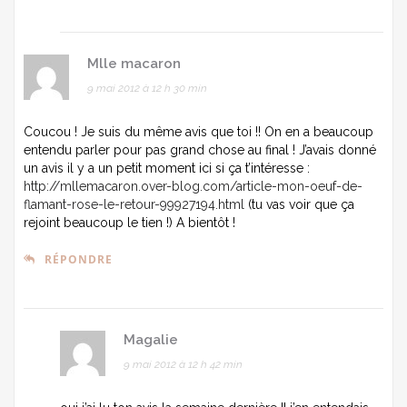
Mlle macaron
9 mai 2012 à 12 h 30 min
Coucou ! Je suis du même avis que toi !! On en a beaucoup
entendu parler pour pas grand chose au final ! J’avais donné
un avis il y a un petit moment ici si ça t’intéresse :
http://mllemacaron.over-blog.com/article-mon-oeuf-de-
flamant-rose-le-retour-99927194.html
(tu vas voir que ça
rejoint beaucoup le tien !) A bientôt !
RÉPONDRE
Magalie
9 mai 2012 à 12 h 42 min