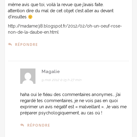
même avis que toi, voilà la revue que j’avais faite.
attention dire du mal de cet objet c’est aller au devant
d’insultes
http://madame38.blogspot.fr/2012/02/oh-un-oeuf-rose-
non-de-la-daube-en.html
RÉPONDRE
Magalie
9 mai 2012 à 15 h 27 min
haha oui le fléau des commentaires anonymes… j’ai
regardé tes commentaires, je ne vois pas en quoi
exprimer un avis négatif est « malveillant ». Je vais me
préparer psychologiquement, au cas où !
RÉPONDRE