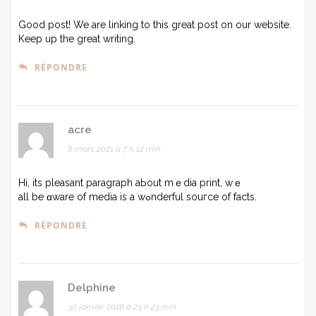
Good post! We are linking to this great post on our website.
Keep up the great writing.
RÉPONDRE
acre
8 mars 2021 à 7 h 12 min
Hі, its pleasant paragraph aЬout mｅdia print, wｅ
all be ɑware of media is a wߋnderful souгce of facts.
RÉPONDRE
Delphine
30 janvier 2016 à 23 h 23 min