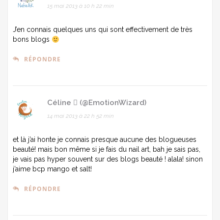
15 mai 2013 à 10 h 22 min
J’en connais quelques uns qui sont effectivement de très
bons blogs
RÉPONDRE
Céline  (@EmotionWizard)
14 mai 2013 à 22 h 52 min
et là j’ai honte je connais presque aucune des blogueuses
beauté! mais bon même si je fais du nail art, bah je sais pas,
je vais pas hyper souvent sur des blogs beauté ! alala! sinon
j’aime bcp mango et salt!
RÉPONDRE