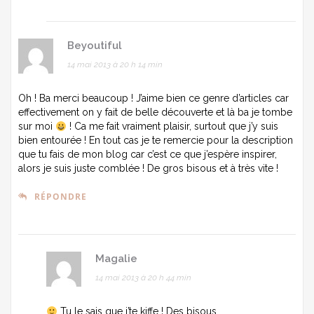
Beyoutiful
14 mai 2013 à 20 h 14 min
Oh ! Ba merci beaucoup ! J’aime bien ce genre d’articles car
effectivement on y fait de belle découverte et là ba je tombe
sur moi
! Ca me fait vraiment plaisir, surtout que j’y suis
bien entourée ! En tout cas je te remercie pour la description
que tu fais de mon blog car c’est ce que j’espère inspirer,
alors je suis juste comblée ! De gros bisous et à très vite !
RÉPONDRE
Magalie
14 mai 2013 à 20 h 44 min
Tu le sais que j’te kiffe ! Des bisous