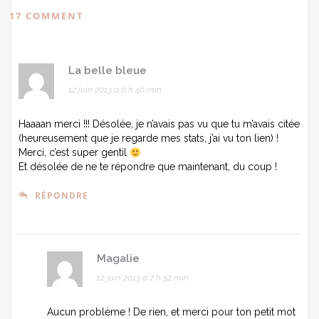
17 COMMENT
La belle bleue
12 juin 2013 à 0 h 40 min
Haaaan merci !!! Désolée, je n’avais pas vu que tu m’avais citée
(heureusement que je regarde mes stats, j’ai vu ton lien) !
Merci, c’est super gentil
Et désolée de ne te répondre que maintenant, du coup !
RÉPONDRE
Magalie
12 juin 2013 à 7 h 52 min
Aucun problème ! De rien, et merci pour ton petit mot