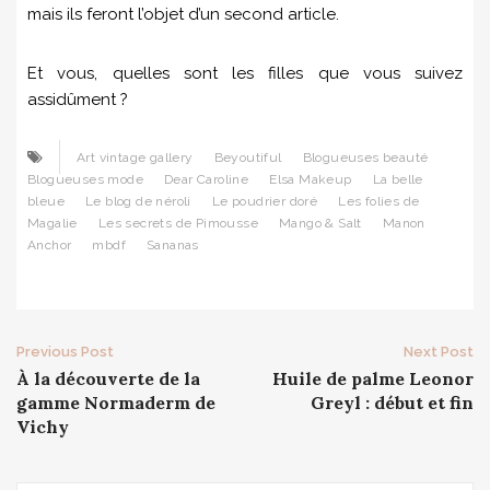
mais ils feront l’objet d’un second article.
Et vous, quelles sont les filles que vous suivez
assidûment ?
Art vintage gallery
Beyoutiful
Blogueuses beauté
Blogueuses mode
Dear Caroline
Elsa Makeup
La belle
bleue
Le blog de néroli
Le poudrier doré
Les folies de
Magalie
Les secrets de Pimousse
Mango & Salt
Manon
Anchor
mbdf
Sananas
Post
Previous Post
Next Post
À la découverte de la
Huile de palme Leonor
navigation
gamme Normaderm de
Greyl : début et fin
Vichy