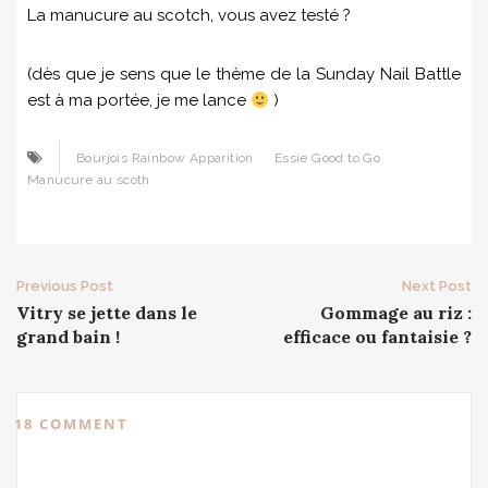
La manucure au scotch, vous avez testé ?
(dès que je sens que le thème de la Sunday Nail Battle
est à ma portée, je me lance
)
Bourjois Rainbow Apparition
Essie Good to Go
Manucure au scoth
Post
Previous Post
Next Post
Vitry se jette dans le
Gommage au riz :
navigation
grand bain !
efficace ou fantaisie ?
18 COMMENT