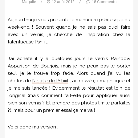
Magalie
/
12 août 2012
/
18 Comments
Aujourd’hui je vous présente la manucure pshitesque du
week-end ! Souvent quand je ne sais pas quoi faire
avec un vernis, je cherche de l’inspiration chez la
talentueuse Pshiiit.
J’ai acheté il y a quelques jours le vernis Rainbow
Apparition de Bourjois, mais je ne peux pas le porter
seul, je le trouve trop fade. Alors quand j’ai vu les
photos de
l’article de Pshiiit
, j’ai trouvé ça magnifique et
je me suis lancée ! Évidemment le résultat est loin de
l’original (mais comment fait-elle pour appliquer aussi
bien son vernis ? Et prendre des photos limite parfaites
?), mais pour un premier essai ça me va !
Voici donc ma version :