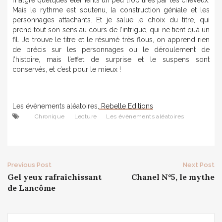
malgré quelques éléments un peu trop tirés par les cheveux.
Mais le rythme est soutenu, la construction géniale et les
personnages attachants. Et je salue le choix du titre, qui
prend tout son sens au cours de l’intrigue, qui ne tient qu’à un
fil. Je trouve le titre et le résumé très flous, on apprend rien
de précis sur les personnages ou le déroulement de
l’histoire, mais l’effet de surprise et le suspens sont
conservés, et c’est pour le mieux !
Les évènements aléatoires,
Rebelle Editions
Chronique
Lecture
Les évènements aléatoires
Post
Previous Post
Next Post
Gel yeux rafraîchissant
Chanel N°5, le mythe
navigation
de Lancôme