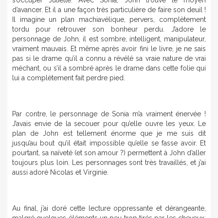
s’occuper Juliette. Avec Sonia, John trouve le moyen
d’avancer. Et il a une façon très particulière de faire son deuil !
Il imagine un plan machiavélique, pervers, complètement
tordu pour retrouver son bonheur perdu. J’adore le
personnage de John, il est sombre, intelligent, manipulateur,
vraiment mauvais. Et même après avoir fini le livre, je ne sais
pas si le drame qu’il a connu a révélé sa vraie nature de vrai
méchant, ou s’il a sombré après le drame dans cette folie qui
lui a complètement fait perdre pied.
Par contre, le personnage de Sonia m’a vraiment énervée !
J’avais envie de la secouer pour qu’elle ouvre les yeux. Le
plan de John est tellement énorme que je me suis dit
jusqu’au bout qu’il était impossible qu’elle se fasse avoir. Et
pourtant, sa naïveté (et son amour ?) permettent à John d’aller
toujours plus loin. Les personnages sont très travaillés, et j’ai
aussi adoré Nicolas et Virginie.
Au final, j’ai doré cette lecture oppressante et dérangeante,