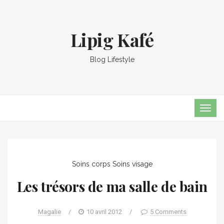
Lipig Kafé
Blog Lifestyle
TOG
NAVI
Soins corps
Soins visage
Les trésors de ma salle de bain
Magalie
/
10 avril 2012
/
5 Comments