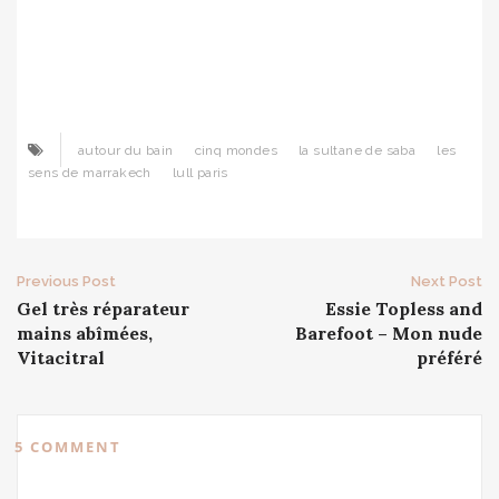
autour du bain
cinq mondes
la sultane de saba
les
sens de marrakech
lull paris
Post
Previous Post
Next Post
Gel très réparateur
Essie Topless and
navigation
mains abîmées,
Barefoot – Mon nude
Vitacitral
préféré
5 COMMENT