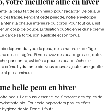
 votre meilleur allié en hiver
nte, la peau fait de son mieux pour s’adapter. De plus, le
end très fragile. Pendant cette période, notre enveloppe
ntenir la chaleur intérieure du corps. Pour tout ça, il est
onner un coup de pouce. L’utilisation quotidienne d’une crème
lle garde sa force, son élasticité et son tonus.
bio dépend du type de peau, de sa nature et de l’âge.
une qui soit légère. Si vous avez des peaux grasses, optez
che, par contre, est idéale pour les peaux sèches et
votre crème hydratante bio, vous pouvez ajouter une goutte
teint plus lumineux.
une belle peau en hiver
tre peau, il est aussi essentiel de s’imposer des règles de
ydratante bio… Tout cela n’apportera pas les effets
ygiène de vie. Donc, il faut :