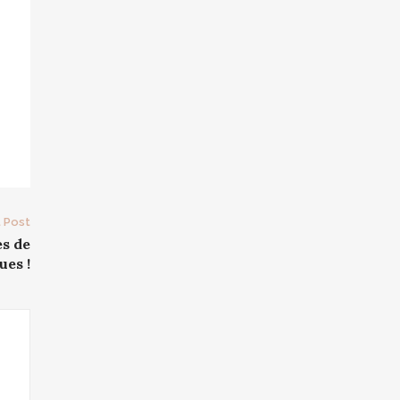
 Post
s de
ues !