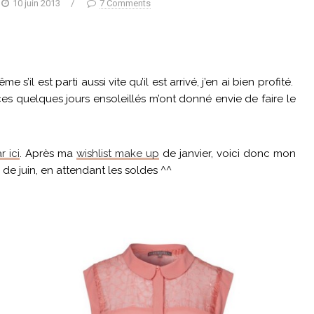
10 juin 2013
/
7 Comments
e s’il est parti aussi vite qu’il est arrivé, j’en ai bien profité.
 ces quelques jours ensoleillés m’ont donné envie de faire le
r ici
. Après ma
wishlist make up
de janvier, voici donc mon
e juin, en attendant les soldes ^^