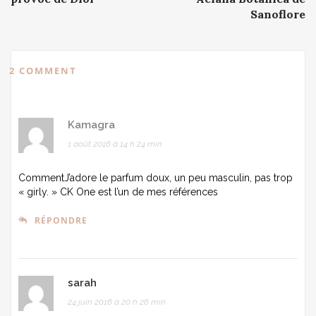
navigation
Sanoflore
2 COMMENT
Kamagra
1 août 2016 à 14 h 24 min
CommentJ’adore le parfum doux, un peu masculin, pas trop
« girly. » CK One est l’un de mes références
RÉPONDRE
sarah
24 juin 2016 à 20 h 26 min