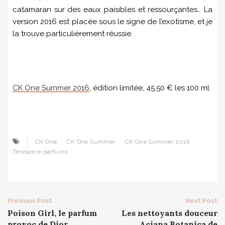
catamaran sur des eaux paisibles et ressourçantes… La
version 2016 est placée sous le signe de l’exotisme, et je
la trouve particulièrement réussie.
CK One Summer 2016
, édition limitée, 45,50 € les 100 ml
CK One
CK One Summer
CK One Summer 2016
Tendance-parfums
Post
Previous Post
Next Post
Poison Girl, le parfum
Les nettoyants douceur
provoc de Dior
Aciana Botanica de