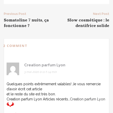
Post
Previous Post
Next Post
Somatoline 7 nuits, ça
Slow cosmétique : le
navigation
fonctionne ?
dentifrice solide
2 COMMENT
Creation parfum Lyon
3 mai 2020 à 11 h 14 min
Quelques points extrêmement valables! Je vous remercie
d’avoir écrit cet article
et le reste du site est très bon.
Creation parfum Lyon Articles récents…
Creation parfum Lyon