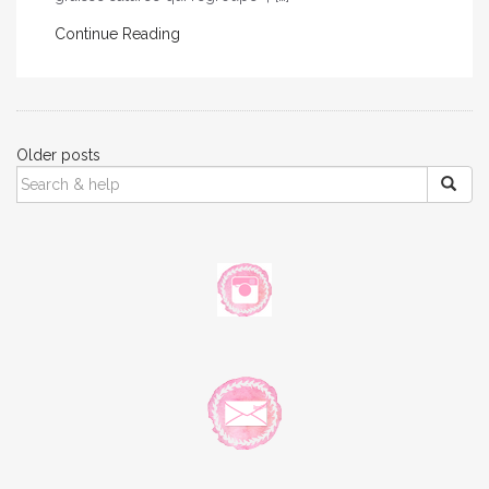
Continue Reading
Posts
Older posts
SEARCH
navigation
FOR: