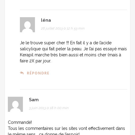
léna
26 juillet 2013 à 12 h 53 min
Je le trouve super cher !!! En fait il y a de l’acide
salicylique qui fait peler la peau. Je l’ai pas essayé mais
Kerapil marche très bien aussi et moins cher (mais à
faire 2X par jour.
RÉPONDRE
Sam
3 juin 2013 à 18 h 00 min
Commandé!
Tous les commentaires sur les sites vont effectivement dans
le même sens… ça donne de l’espoir!