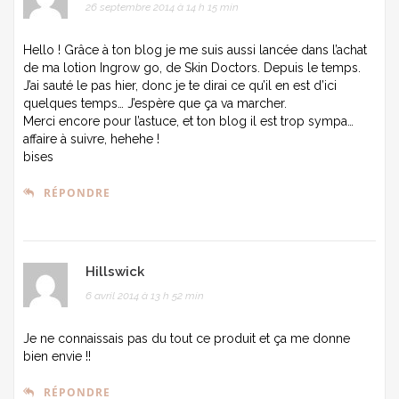
26 septembre 2014 à 14 h 15 min
Hello ! Grâce à ton blog je me suis aussi lancée dans l’achat
de ma lotion Ingrow go, de Skin Doctors. Depuis le temps.
J’ai sauté le pas hier, donc je te dirai ce qu’il en est d’ici
quelques temps… J’espère que ça va marcher.
Merci encore pour l’astuce, et ton blog il est trop sympa…
affaire à suivre, hehehe !
bises
RÉPONDRE
Hillswick
6 avril 2014 à 13 h 52 min
Je ne connaissais pas du tout ce produit et ça me donne
bien envie !!
RÉPONDRE