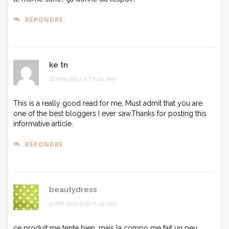
RÉPONDRE
ke tn
22 mai 2013 à 7 h 24 min
This is a really good read for me, Must admit that you are
one of the best bloggers I ever saw.Thanks for posting this
informative article.
RÉPONDRE
beautydress
4 mai 2013 à 22 h 29 min
ce produit me tente bien, mais la compo me fait un peu