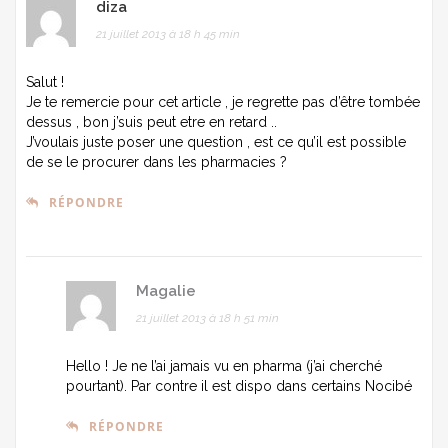
diza
21 juillet 2013 à 18 h 45 min
Salut !
Je te remercie pour cet article , je regrette pas d’être tombée
dessus , bon j’suis peut etre en retard ..
J’voulais juste poser une question , est ce qu’il est possible
de se le procurer dans les pharmacies ?
RÉPONDRE
Magalie
21 juillet 2013 à 18 h 51 min
Hello ! Je ne l’ai jamais vu en pharma (j’ai cherché
pourtant). Par contre il est dispo dans certains Nocibé
RÉPONDRE