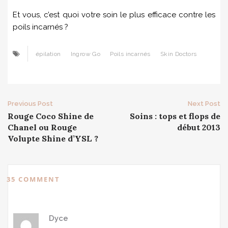
Et vous, c’est quoi votre soin le plus efficace contre les
poils incarnés ?
épilation
Ingrow Go
Poils incarnés
Skin Doctors
Post
Previous Post
Next Post
Rouge Coco Shine de
Soins : tops et flops de
navigation
Chanel ou Rouge
début 2013
Volupte Shine d’YSL ?
35 COMMENT
Dyce