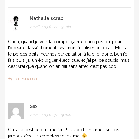
Nathalie scrap
7 avril 2013 à 17 h 29 min
Ouch, quand je vois la compo, ça m’étonne pas oui pour
l’odeur et l’assèchement , vraiment à utiliser en local… Moi j’ai
le pb des poils incarnés par épilation à la cire, donc, ben j’en
fais plus, jai un épiloguer électrique, et j’ai pu de soucis, mais
c’est vrai que quand on en fait sans arrêt, c’est pas cool …
RÉPONDRE
Sib
7 avril 2013 à 13 h 09 min
Oh la la c’est ce qu’il me faut ! Les poils incarnés sur les
jambes c’est un complexe chez moi