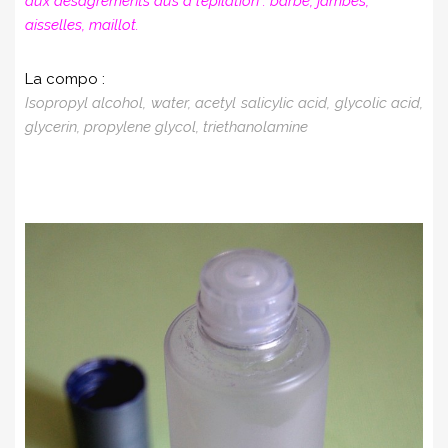
aux désagréments dus à l’épilation : barbe, jambes,
aisselles, maillot.
La compo :
Isopropyl alcohol, water, acetyl salicylic acid, glycolic acid,
glycerin, propylene glycol, triethanolamine