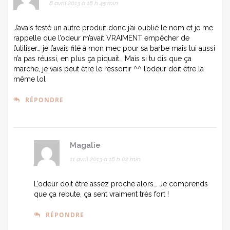
8 avril 2013 à 18 h 45 min
J’avais testé un autre produit donc j’ai oublié le nom et je me
rappelle que l’odeur m’avait VRAIMENT empêcher de
l’utiliser… je l’avais filé à mon mec pour sa barbe mais lui aussi
n’a pas réussi, en plus ça piquait… Mais si tu dis que ça
marche, je vais peut être le ressortir ^^ l’odeur doit être la
même lol
RÉPONDRE
Magalie
11 avril 2013 à 16 h 02 min
L’odeur doit être assez proche alors… Je comprends
que ça rebute, ça sent vraiment très fort !
RÉPONDRE