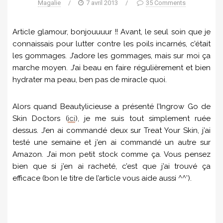
Magalie
/
7 avril 2013
/
35 Comments
Article glamour, bonjouuuur !! Avant, le seul soin que je
connaissais pour lutter contre les poils incarnés, c’était
les gommages. J’adore les gommages, mais sur moi ça
marche moyen. J’ai beau en faire régulièrement et bien
hydrater ma peau, ben pas de miracle quoi.
Alors quand Beautylicieuse a présenté l’Ingrow Go de
Skin Doctors (
ici
), je me suis tout simplement ruée
dessus. J’en ai commandé deux sur Treat Your Skin, j’ai
testé une semaine et j’en ai commandé un autre sur
Amazon. J’ai mon petit stock comme ça. Vous pensez
bien que si j’en ai racheté, c’est que j’ai trouvé ça
efficace (bon le titre de l’article vous aide aussi ^^’).