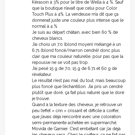
Kérasoin à 3% pour le litre de Wella à 4 %. Sauf
que la boutique n’avait que celui pour Color
Touch Plus à 4%. La vendeuse m’a dit que ça
donnerait juste une couleur plus intense que le
normal à 4 %.
Je suis au départ châtain, avec bien 60 % de
cheveux blancs.
J’ai choisi un 7.0 (blond moyen) mélangé à un
6.71 (blond foncé/marron cendré) donc plus
clair que ma couleur naturelle, pour pas que la
repousse ne se voit pas trop.
J’ai pesé 15 g de 7.0, 15 g de 6.71 et 60 g de
révélateur.
Le résultat n’est pas mal du tout, mais beaucoup
plus foncé que l’échantillon. J’ai pris un cendré
plutôt que doré, ça fait plus naturel que le doré
je trouve.
Quand à la texture des cheveux, je retrouve un
peu l’effet « crin » crissant et difficile à coiffer,
que j’avais déjà rencontré avec une coloration
semi-permanente achetée en supermarché,
Movida de Garnier. C’est embêtant car j’ai déjà
les cheveux secs. Chez le coiffeur, ça ne fait pas