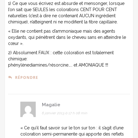
1) Ce que vous écrivez est absurde et mensonger, lorsque
l’on sait que SEULES les colorations CENT POUR CENT
naturelles (c’est à dire ne contenant AUCUN ingrédient
chimique), n’atteignent ni ne modifient la fibre capillaire.
« Elle ne contient pas d’ammoniaque mais des agents
oxydants, qui pénètrent dans le cheveu sans en atteindre le
cœur ».
2) Absolument FAUX : cette coloration est totalement
chimique:
phénylènediamines/résorcine….. et AMONIAQUE !!!
RÉPONDRE
Magalie
6 janvier 2013 à 17 h 08 min
« Ce qu’il faut savoir sur le ton sur ton : il s’agit d’une
coloration semi-permanente qui apporte des reflets