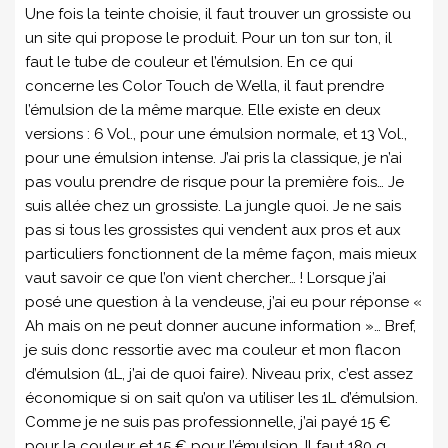
Une fois la teinte choisie, il faut trouver un grossiste ou
un site qui propose le produit. Pour un ton sur ton, il
faut le tube de couleur et l’émulsion. En ce qui
concerne les Color Touch de Wella, il faut prendre
l’émulsion de la même marque. Elle existe en deux
versions : 6 Vol., pour une émulsion normale, et 13 Vol.,
pour une émulsion intense. J’ai pris la classique, je n’ai
pas voulu prendre de risque pour la première fois… Je
suis allée chez un grossiste. La jungle quoi. Je ne sais
pas si tous les grossistes qui vendent aux pros et aux
particuliers fonctionnent de la même façon, mais mieux
vaut savoir ce que l’on vient chercher… ! Lorsque j’ai
posé une question à la vendeuse, j’ai eu pour réponse «
Ah mais on ne peut donner aucune information »… Bref,
je suis donc ressortie avec ma couleur et mon flacon
d’émulsion (1L, j’ai de quoi faire). Niveau prix, c’est assez
économique si on sait qu’on va utiliser les 1L d’émulsion.
Comme je ne suis pas professionnelle, j’ai payé 15 €
pour la couleur et 15 € pour l’émulsion. Il faut 180 g