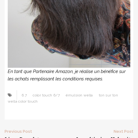
En tant que Partenaire Amazon, je réalise un bénéfice sur
les achats remplissant les conditions requises.
6.7
color touch 6/7
émulsion wella
ton sur ton
wella color touch
Post
Previous Post
Next Post