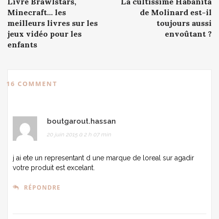
Livre Brawlstars,
La cultissime Habanita
navigation
Minecraft… les
de Molinard est-il
meilleurs livres sur les
toujours aussi
jeux vidéo pour les
envoûtant ?
enfants
16 COMMENT
boutgarout.hassan
20 juin 2015 à 2 h 07 min
j ai ete un representant d une marque de loreal sur agadir
votre produit est excelant.
RÉPONDRE