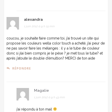
alexandra
1 juin 2012 à 9 h 15 min
coucou, je souhaite faire comme toi, j’ai trouvé un site qui
propose les couleurs wella color touch a acheté, j’ai peur de
ne pas savoir faire les mélanges : il y a le tube de couleur
donc si j(ai bien compris je le pése ? je met tous le tube? et
aprés j’atoute le double d’émultion? MERCI de ton aide
RÉPONDRE
Magalie
1 juin 2012 à 9 h 43 min
j’ai répondu à ton mail