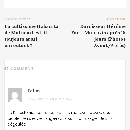
Post
Previous Post
Next Post
La cultissime Habanita
Durcisseur Hérôme
navigation
de Molinard est-il
Fort : Mon avis après 15
toujours aussi
jours (Photos
envoûtant ?
Avant/Après)
47 COMMENT
Fatim
29 janvier 2023 à 12 h 35 min
Je l’ai testé hier soir et ce matin je me réveille avec des
picotements et démangeaisons sur mon visage . Je suis
dégoûtée.