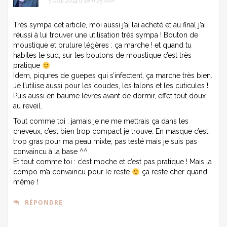
5 mai 2014 à 18 h 25 min
Très sympa cet article, moi aussi j’ai l’ai acheté et au final j’ai
réussi à lui trouver une utilisation très sympa ! Bouton de
moustique et brulure légères : ça marche ! et quand tu
habites le sud, sur les boutons de moustique c’est très
pratique
Idem, piqures de guepes qui s’infectent, ça marche très bien.
Je l’utilise aussi pour les coudes, les talons et les cuticules !
Puis aussi en baume lèvres avant de dormir, effet tout doux
au reveil.
Tout comme toi : jamais je ne me mettrais ça dans les
cheveux, c’est bien trop compact je trouve. En masque c’est
trop gras pour ma peau mixte, pas testé mais je suis pas
convaincu à la base ^^
Et tout comme toi : c’est moche et c’est pas pratique ! Mais la
compo m’a convaincu pour le reste
ça reste cher quand
même !
RÉPONDRE