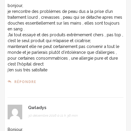
bonjour,
je rencontre des problèmes de peau dus a la prise d’un
traitement lourd , crevasses , peau qui se détache apres mes
douches essentiellement sur les mains , elles sont toujours
en sang .
J’ai tout essayé et des produits extrêmement chers , pas top ,
c’est le seul produit qui m’apaise et cicatrise;
maintenant elle ne peut certainement pas convenir a tout le
monde et je parlerais plutôt d’intolérance que d’allergies ,
pour certaines consommatrices , une allergie pure et dure
c’est l’hôpital direct
j’en suis très satisfaite
RÉPONDRE
Gwladys
30 décembre 2016 à 11 h 36 min
Bonjour,