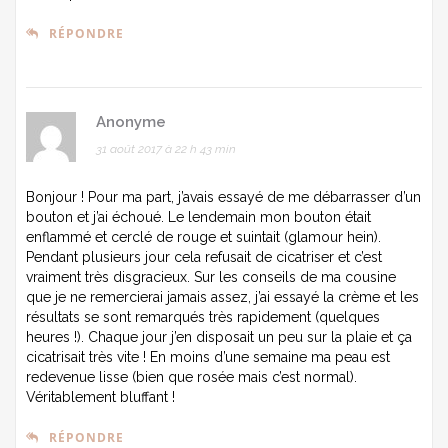
RÉPONDRE
Anonyme
31 août 2017 à 22 h 43 min
Bonjour ! Pour ma part, j’avais essayé de me débarrasser d’un
bouton et j’ai échoué. Le lendemain mon bouton était
enflammé et cerclé de rouge et suintait (glamour hein).
Pendant plusieurs jour cela refusait de cicatriser et c’est
vraiment très disgracieux. Sur les conseils de ma cousine
que je ne remercierai jamais assez, j’ai essayé la crème et les
résultats se sont remarqués très rapidement (quelques
heures !). Chaque jour j’en disposait un peu sur la plaie et ça
cicatrisait très vite ! En moins d’une semaine ma peau est
redevenue lisse (bien que rosée mais c’est normal).
Véritablement bluffant !
RÉPONDRE