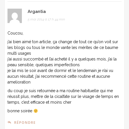
Argantia
5 mai 2014 à 17 h 44 min
Coucou,
j’ai bien aimé ton article, ça change de tout ce qu’on voit sur
les blogs ou tous le monde vante les mérites de ce baume
multi usages
j’ai aussi succombé et l’ai acheté il y a quelques mois, j’ai la
peau sensible, quelques imperfections
je lai mis le soir avant de dormir et le lendemain je n’ai vu
aucun résultat, j’ai recommencé cette routine et aucune
amelioration
du coup je suis retournée a ma routine habituelle qui me
réussit plus, mettre de la cicalfate sur le visage de temps en
temps, c’est efficace et moins cher
bonne soirée
RÉPONDRE