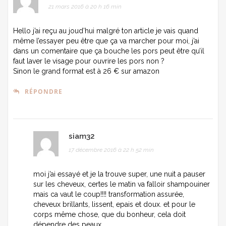
21 mars 2016 à 20 h 16 min
Hello j’ai reçu au joud’hui malgré ton article je vais quand
même l’essayer peu être que ça va marcher pour moi, j’ai
dans un comentaire que ça bouche les pors peut être qu’il
faut laver le visage pour ouvrire les pors non ?
Sinon le grand format est à 26 € sur amazon
RÉPONDRE
siam32
17 décembre 2016 à 22 h 52 min
moi j’ai essayé et je la trouve super, une nuit a pauser
sur les cheveux, certes le matin va falloir shampouiner
mais ca vaut le coup!!!! transformation assurée,
cheveux brillants, lissent, epais et doux. et pour le
corps même chose, que du bonheur, cela doit
dépendre des peaux.