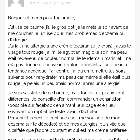
6 mai 2014 à 15 h 49 min
Bonjour et merci pour ton article,
J’utilise ce baume, j’ai le gros pot, je le mets le soir avant de
me coucher, je l’utilise pour mes problèmes d’eczéma ou
d’allergie.
J’ai fait une allergie à une crème (eclaran 10 je crois), j’avais le
visage tout rouge, j’ai mi le egyptian magic le soir, ma peau
était redevenu de couleur normal le lendemain matin, et il ne
m’a pas donné de nouveau bouton, pourtant j’ai une peau à
tendance acnéique. Par contre, j’ai du en remettre les soirs
suivants pour rehydrater ma peau car même si elle était plus
rouge, je pelais un peu (mais normal après une allergie).
Je suis satisfaite de ce baume, mais toutes les peaux sont
différentes. Je conseille d’en commander un échantillon
(possible sur facebook en aimant leur page et en leur
envoyant un mp) et de tester avant d’acheter.
Personnellement, je continue car il me soulage de mon
eczéma sur le décolleté et de mes allergies, plus vite que
cicalfate que j’adore pourtant et qui est ma crème préférée.
je suis d’accord quand tu dis qu’il est impossible de l’utiliser