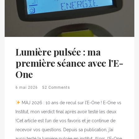
Lumière pulsée : ma
première séance avec l’E-
One
6 mai 2026
52 Comments
MAJ 2026 : 10 ans de recul sur l’E-One ! E-One vs
Institut, mon verdict final après avoir testé les deux
!Cet article est l’un de vos favoris et je continue de
recevoir vos questions. Depuis sa publication, j’ai
aussi testé la lumière pulsée en institut. Alors, l’E-One