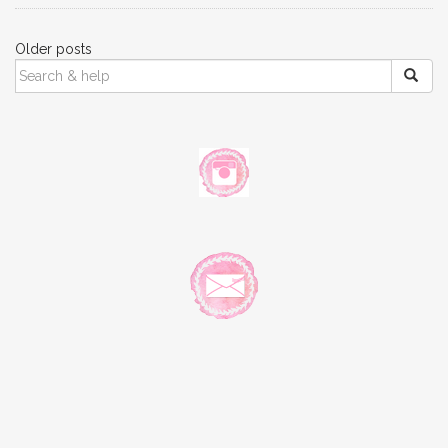
Posts
Older posts
SEARCH
navigation
FOR: