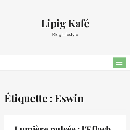
Lipig Kafé
Blog Lifestyle
TOG
NAVI
Étiquette :
Eswin
Lumière pulsée : l’Eflash