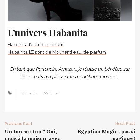
L’univers Habanita
Habanita l’eau de parfum
Habanita L’Esprit de Molinard eau de parfum
En tant que Partenaire Amazon, je réalise un bénéfice sur
les achats remplissant les conditions requises.
Habanita
Molinard
Post
Previous Post
Next Post
Un ton sur ton ? Oui,
Egyptian Magic : pas si
navigation
mais à la maison, avec
magique !