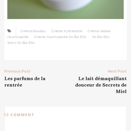
Crème doudou
Crème hydratante
Crème idéale
nourrissante
Crème nourrissante So Bio Etic
So Bio Etic
Soins So Bio Etic
Post
Previous Post
Next Post
Les parfums de la
Le lait démaquillant
navigation
rentrée
douceur de Secrets de
Miel
12 COMMENT