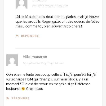
3 octobre 2013 à 17 h 04 min
J’ai testé aucun des deux dont tu parles, mais je trouve
que les produits Roger gallet ont des odeurs de folies
mais… comme toi, bien souvent trop chers !
RÉPONDRE
Mlle macaron
24 septembre 2013 à 14 h 20 min
Ooh elle me tente beaucoup celle ci !! Et j’ai pensé à toi, j’ai
vu l’écharpe H&M qui t’avait plu sur mon blog il y a un
moment ! Elle est de retour en magasin si ça t’intéresse
toujours !
Gros bisou
RÉPONDRE