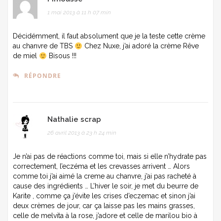
1 mai 2013 à 11 h 07 min
Décidémment, il faut absolument que je la teste cette crème
au chanvre de TBS
Chez Nuxe, j’ai adoré la crème Rêve
de miel
Bisous !!!
RÉPONDRE
Nathalie scrap
26 avril 2013 à 23 h 24 min
Je n’ai pas de réactions comme toi, mais si elle n’hydrate pas
correctement, l’eczéma et les crevasses arrivent … Alors
comme toi j’ai aimé la creme au chanvre, j’ai pas racheté à
cause des ingrédients … L’hiver le soir, je met du beurre de
Karite , comme ça j’évite les crises d’eczemac et sinon j’ai
deux crèmes de jour, car ça laisse pas les mains grasses,
celle de melvita à la rose, j’adore et celle de marilou bio à