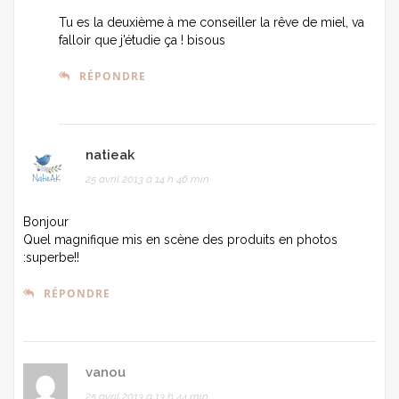
Tu es la deuxième à me conseiller la rêve de miel, va
falloir que j’étudie ça ! bisous
RÉPONDRE
natieak
25 avril 2013 à 14 h 46 min
Bonjour
Quel magnifique mis en scène des produits en photos
:superbe!!
RÉPONDRE
vanou
25 avril 2013 à 13 h 44 min