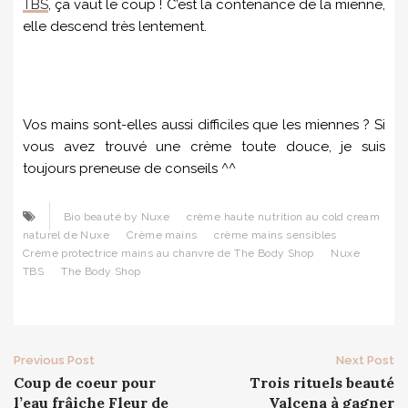
TBS
, ça vaut le coup ! C’est la contenance de la mienne,
elle descend très lentement.
Vos mains sont-elles aussi difficiles que les miennes ? Si
vous avez trouvé une crème toute douce, je suis
toujours preneuse de conseils ^^
Bio beauté by Nuxe
crème haute nutrition au cold cream
naturel de Nuxe
Crème mains
crème mains sensibles
Crème protectrice mains au chanvre de The Body Shop
Nuxe
TBS
The Body Shop
Post
Previous Post
Next Post
Coup de coeur pour
Trois rituels beauté
navigation
l’eau frâiche Fleur de
Valcena à gagner