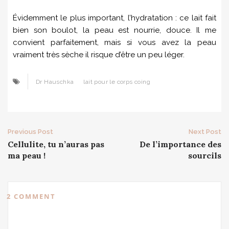
Évidemment le plus important, l’hydratation : ce lait fait
bien son boulot, la peau est nourrie, douce. Il me
convient parfaitement, mais si vous avez la peau
vraiment très sèche il risque d’être un peu léger.
Dr Hauschka
lait pour le corps coing
Post
Previous Post
Next Post
Cellulite, tu n’auras pas
De l’importance des
navigation
ma peau !
sourcils
2 COMMENT