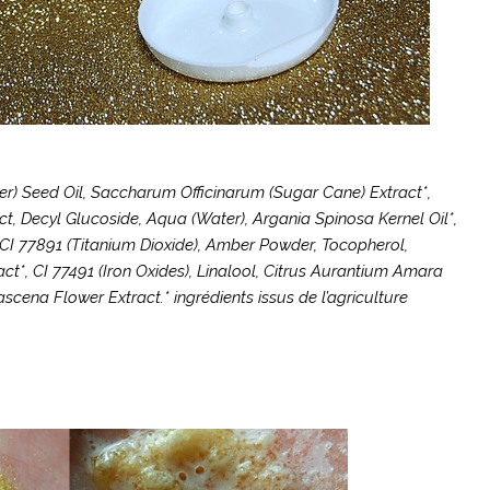
r) Seed Oil, Saccharum Officinarum (Sugar Cane) Extract*,
t, Decyl Glucoside, Aqua (Water), Argania Spinosa Kernel Oil*,
 CI 77891 (Titanium Dioxide), Amber Powder, Tocopherol,
ct*, CI 77491 (Iron Oxides), Linalool, Citrus Aurantium Amara
scena Flower Extract.* ingrédients issus de l’agriculture