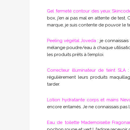
Gel fermeté contour des yeux Skincod
box, j’en ai pas mal en attente de test. C
marque, je suis contente de pouvoir le te
Peeling végétal Joveda
: je connaissais
mélange poudre/eau à chaque utilisation,
les produits prêts à l’emploi.
Correcteur illuminateur de teint SLA
:
régulièrement leurs produits maquilla
tarder.
Lotion hydratante corps et mains Nev
encore entamés. Je ne connaissais pas l
Eau de toilette Mademoiselle Fragonar
pochon rouge et vert ! J’adore recevoir de