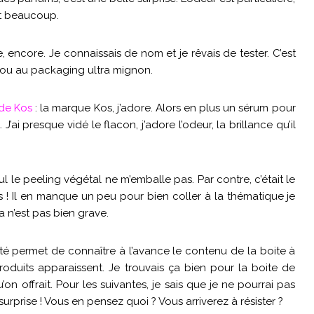
aît beaucoup.
ie, encore. Je connaissais de nom et je rêvais de tester. C’est
ou au packaging ultra mignon.
 de Kos
: la marque Kos, j’adore. Alors en plus un sérum pour
ai presque vidé le flacon, j’adore l’odeur, la brillance qu’il
l le peeling végétal ne m’emballe pas. Par contre, c’était le
es ! Il en manque un peu pour bien coller à la thématique je
a n’est pas bien grave.
té permet de connaître à l’avance le contenu de la boite à
s produits apparaissent. Je trouvais ça bien pour la boite de
n offrait. Pour les suivantes, je sais que je ne pourrai pas
surprise ! Vous en pensez quoi ? Vous arriverez à résister ?