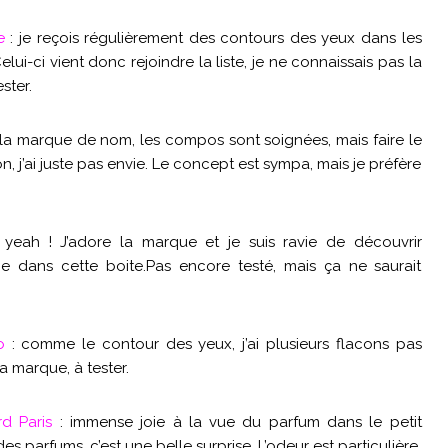
e
: je reçois régulièrement des contours des yeux dans les
elui-ci vient donc rejoindre la liste, je ne connaissais pas la
ster.
 la marque de nom, les compos sont soignées, mais faire le
 j’ai juste pas envie. Le concept est sympa, mais je préfère
 yeah ! J’adore la marque et je suis ravie de découvrir
ge dans cette boite.Pas encore testé, mais ça ne saurait
o
: comme le contour des yeux, j’ai plusieurs flacons pas
a marque, à tester.
d Paris
: immense joie à la vue du parfum dans le petit
s parfums, c’est une belle surprise. L’odeur est particulière,