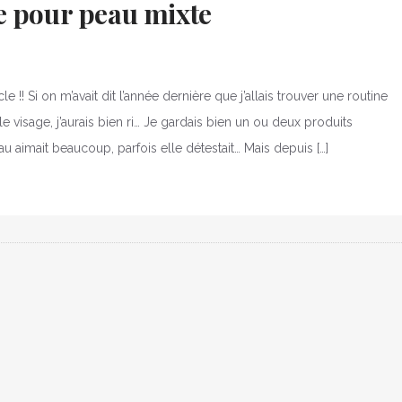
e pour peau mixte
!! Si on m’avait dit l’année dernière que j’allais trouver une routine
e visage, j’aurais bien ri… Je gardais bien un ou deux produits
u aimait beaucoup, parfois elle détestait… Mais depuis […]