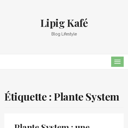
Lipig Kafé
Blog Lifestyle
TOG
NAVI
Étiquette :
Plante System
Plante System : une