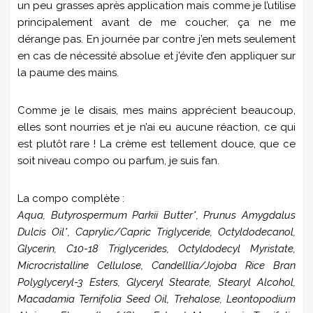
un peu grasses après application mais comme je l’utilise
principalement avant de me coucher, ça ne me
dérange pas. En journée par contre j’en mets seulement
en cas de nécessité absolue et j’évite d’en appliquer sur
la paume des mains.
Comme je le disais, mes mains apprécient beaucoup,
elles sont nourries et je n’ai eu aucune réaction, ce qui
est plutôt rare ! La crème est tellement douce, que ce
soit niveau compo ou parfum, je suis fan.
La compo complète :
Aqua, Butyrospermum Parkii Butter*, Prunus Amygdalus
Dulcis Oil*, Caprylic/Capric Triglyceride, Octyldodecanol,
Glycerin, C10-18 Triglycerides, Octyldodecyl Myristate,
Microcristalline Cellulose, Candelllia/Jojoba Rice Bran
Polyglyceryl-3 Esters, Glyceryl Stearate, Stearyl Alcohol,
Macadamia Ternifolia Seed Oil, Trehalose, Leontopodium