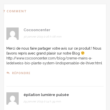
7 COMMENT
Cocooncenter
30 janvier 2015 à 16 h 06 min
Merci de nous faire partager votre avis sur ce produit ! Nous
l’avons repris avec grand plaisir sur notre Blog
http://www.cocooncenter.com/blog/creme-mains-a-
ledelweiss-bio-plante-system-lindispensable-de-lhiver.html
RÉPONDRE
épilation lumière pulsée
29 janvier 2015 à 14 h 39 min