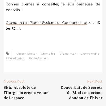
bonnes crèmes à conseiller, je suis preneuse de
conseils !
Crème mains Plante System sur Cocooncenter
, 5,50 €
les 50 ml
Cocoon Center
Crème bio
Crème main
Crème mains
à l'edelweiss
Plante System
Post
Previous Post
Next Post
Skin Absolute de
Douce Nuit de Secrets
navigation
Filorga, la crème venue
de Miel : ma crème
de l’espace
doudou de l’hiver