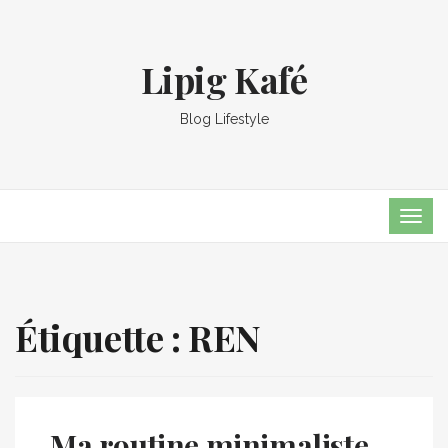
Lipig Kafé
Blog Lifestyle
TOG
NAVI
Étiquette :
REN
Ma routine minimaliste