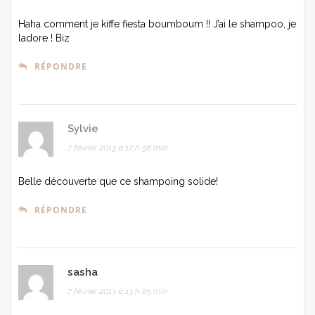
Haha comment je kiffe fiesta boumboum !! J’ai le shampoo, je
ladore ! Biz
RÉPONDRE
Sylvie
7 février 2013 à 17 h 58 min
Belle découverte que ce shampoing solide!
RÉPONDRE
sasha
7 février 2013 à 13 h 05 min