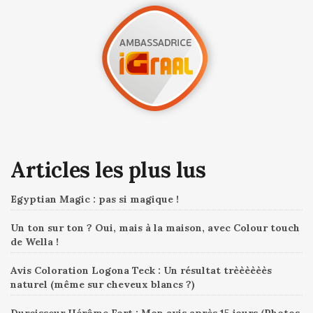
Articles les plus lus
Egyptian Magic : pas si magique !
Un ton sur ton ? Oui, mais à la maison, avec Colour touch
de Wella !
Avis Coloration Logona Teck : Un résultat trèèèèèès
naturel (même sur cheveux blancs ?)