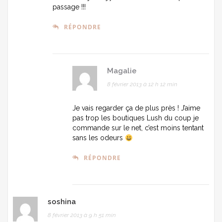
passage !!!
RÉPONDRE
Magalie
8 février 2013 à 12 h 12 min
Je vais regarder ça de plus près ! J’aime
pas trop les boutiques Lush du coup je
commande sur le net, c’est moins tentant
sans les odeurs
RÉPONDRE
soshina
8 février 2013 à 9 h 51 min