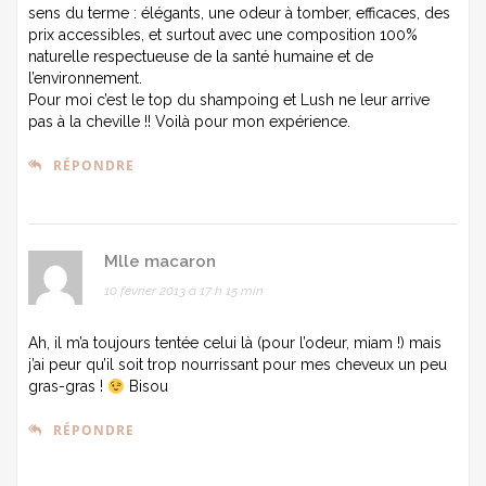
sens du terme : élégants, une odeur à tomber, efficaces, des
prix accessibles, et surtout avec une composition 100%
naturelle respectueuse de la santé humaine et de
l’environnement.
Pour moi c’est le top du shampoing et Lush ne leur arrive
pas à la cheville !! Voilà pour mon expérience.
RÉPONDRE
Mlle macaron
10 février 2013 à 17 h 15 min
Ah, il m’a toujours tentée celui là (pour l’odeur, miam !) mais
j’ai peur qu’il soit trop nourrissant pour mes cheveux un peu
gras-gras !
Bisou
RÉPONDRE