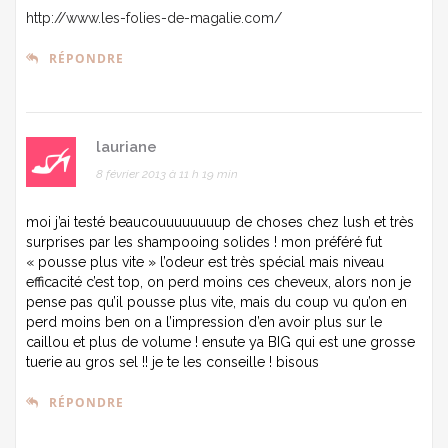
http://www.les-folies-de-magalie.com/
RÉPONDRE
lauriane
8 février 2013 à 11 h 19 min
moi j’ai testé beaucouuuuuuuup de choses chez lush et très
surprises par les shampooing solides ! mon préféré fut
« pousse plus vite » l’odeur est très spécial mais niveau
efficacité c’est top, on perd moins ces cheveux, alors non je
pense pas qu’il pousse plus vite, mais du coup vu qu’on en
perd moins ben on a l’impression d’en avoir plus sur le
caillou et plus de volume ! ensute ya BIG qui est une grosse
tuerie au gros sel !! je te les conseille ! bisous
RÉPONDRE