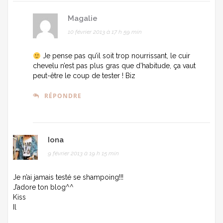
Magalie
10 février 2013 à 17 h 59 min
Je pense pas qu’il soit trop nourrissant, le cuir
chevelu n’est pas plus gras que d’habitude, ça vaut
peut-être le coup de tester ! Biz
RÉPONDRE
Iona
9 février 2013 à 19 h 15 min
Je n’ai jamais testé se shampoing!!!
J’adore ton blog^^
Kiss
Il