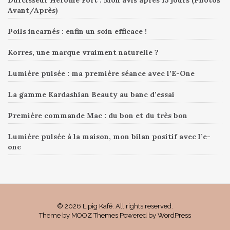
Durcisseur Hérôme Fort : Mon avis après 15 jours (Photos
Avant/Après)
Poils incarnés : enfin un soin efficace !
Korres, une marque vraiment naturelle ?
Lumière pulsée : ma première séance avec l’E-One
La gamme Kardashian Beauty au banc d’essai
Première commande Mac : du bon et du très bon
Lumière pulsée à la maison, mon bilan positif avec l’e-
one
© 2026 Lipig Kafé. All rights reserved.
Theme by
MOOZ Themes
Powered by
WordPress