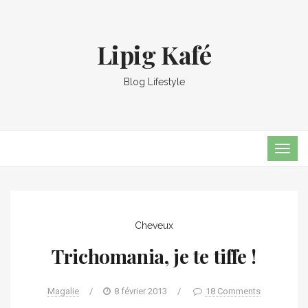
Lipig Kafé
Blog Lifestyle
TOG
NAVI
Cheveux
Trichomania, je te tiffe !
Magalie
/
8 février 2013
/
18 Comments