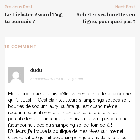
Post
Previous Post
Next Post
Le Liebster Award Tag,
Acheter ses lunettes en
navigation
tu connais ?
ligne, pourquoi pas ?
18 COMMENT
dudu
24 novembre 2014 à 12 h 46 min
Moi je crois que je ferais définitivement partie de la catégorie
qui fuit Lush !!! C’est clair, tout leurs shampoings solides sont
bourrés de sodium lauryl sulfate qui est quand même
reconnu particulièrement irritant par les chercheurs et
potentiellement cancérigène… mais ça ne veut pas dire que
j’abandonne l’idée du shampoing solide, loin de là !
D’ailleurs, j’ai trouvé la boutique de mes rêves sur internet
(savons sativa) qui fait des shampoings divins dans tout les