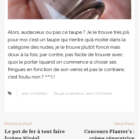
Alors, audacieux ou pas ce taupe ? Je le trouve très joli,
pour moi c’est un taupe qui n’entre qu’à moitié dans la
catégorie des nudes, je le trouve plutôt foncé mais
doux à la fois, par contre, pas facile de trouver avec
quoi le porter (quand on commence à choisir ses
fringues en fonction de son vernis et pas le contraire,
c’est foutu non ? ^^’) !
jean d'estrées
Taupe audacieux Jean d'Estrées
Post
Previous Post
Next Post
Le pot de fer à tout faire
Concours Planter’s :
navigation
[crème Nivéa]
crème réparatrice