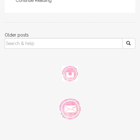
Continue Reading
Posts
Older posts
SEARCH
navigation
FOR: