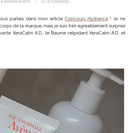
4 décembre 2015
/
4 Comments
 vous parlais dans mon article
Concours Hydrance
! Je ne
orps de la marque, mais je suis très agréablement surprise
lavante XeraCalm A.D., le Baume relipidant XeraCalm A.D. et