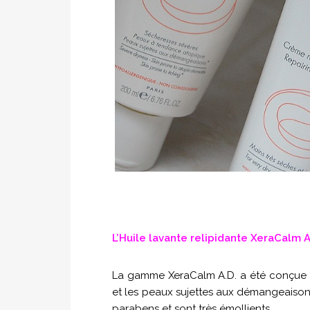
L’Huile lavante relipidante XeraCalm A
La gamme XeraCalm A.D. a été conçue 
et les peaux sujettes aux démangeaisons
parabens et sont très émollients.