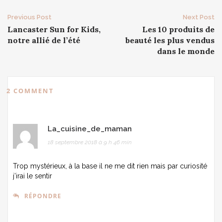
Post
Previous Post
Next Post
Lancaster Sun for Kids,
Les 10 produits de
navigation
notre allié de l’été
beauté les plus vendus
dans le monde
2 COMMENT
La_cuisine_de_maman
18 septembre 2018 à 9 h 46 min
Trop mystérieux, à la base il ne me dit rien mais par curiosité
j’irai le sentir
RÉPONDRE