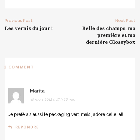
Post
Previous Post
Next Post
Les vernis du jour !
Belle des champs, ma
navigation
première et ma
dernière Glossybox
2 COMMENT
Marita
30 mars 2012 à 17 h 28 min
Je préférais aussi le packaging vert, mais j’adore celle la!!
RÉPONDRE