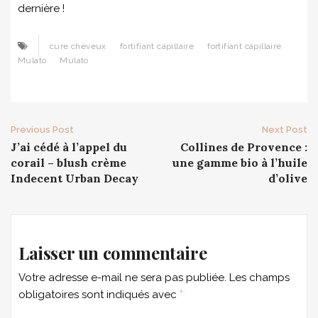
dernière !
cure cheveux
fortifiant capillaire
fortifiant capillaire
Mulato
Mulato
Post
Previous Post
Next Post
J’ai cédé à l’appel du
Collines de Provence :
navigation
corail – blush crème
une gamme bio à l’huile
Indecent Urban Decay
d’olive
Laisser un commentaire
Votre adresse e-mail ne sera pas publiée.
Les champs
obligatoires sont indiqués avec
*