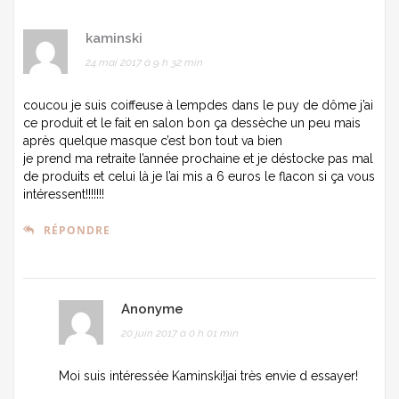
kaminski
24 mai 2017 à 9 h 32 min
coucou je suis coiffeuse à lempdes dans le puy de dôme j’ai
ce produit et le fait en salon bon ça dessèche un peu mais
après quelque masque c’est bon tout va bien
je prend ma retraite l’année prochaine et je déstocke pas mal
de produits et celui là je l’ai mis a 6 euros le flacon si ça vous
intéressent!!!!!!!
RÉPONDRE
Anonyme
20 juin 2017 à 0 h 01 min
Moi suis intéressée Kaminski!jai très envie d essayer!