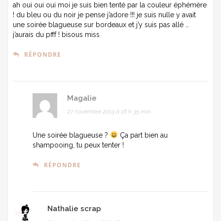
ah oui oui oui moi je suis bien tenté par la couleur éphémère
! du bleu ou du noir je pense j’adore !!! je suis nulle y avait
une soirée blagueuse sur bordeaux et j’y suis pas allé …
j’aurais du pfff ! bisous miss
RÉPONDRE
Magalie
27 novembre 2013 à 16 h 35 min
Une soirée blagueuse ?
Ça part bien au
shampooing, tu peux tenter !
RÉPONDRE
Nathalie scrap