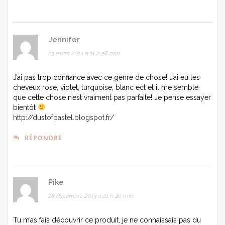
Jennifer
23 mars 2014 à 11 h 58 min
J’ai pas trop confiance avec ce genre de chose! J’ai eu les
cheveux rose, violet, turquoise, blanc ect et il me semble
que cette chose n’est vraiment pas parfaite! Je pense essayer
bientôt
http://dustofpastel.blogspot.fr/
RÉPONDRE
Pike
28 décembre 2013 à 21 h 46 min
Tu m’as fais découvrir ce produit, je ne connaissais pas du