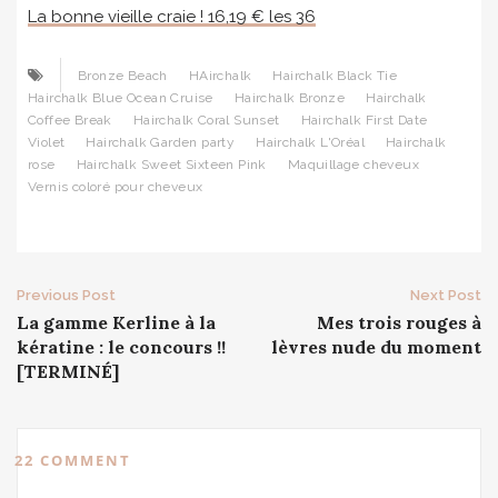
La bonne vieille craie ! 16,19 € les 36
Bronze Beach
HAirchalk
Hairchalk Black Tie
Hairchalk Blue Ocean Cruise
Hairchalk Bronze
Hairchalk
Coffee Break
Hairchalk Coral Sunset
Hairchalk First Date
Violet
Hairchalk Garden party
Hairchalk L'Oréal
Hairchalk
rose
Hairchalk Sweet Sixteen Pink
Maquillage cheveux
Vernis coloré pour cheveux
Post
Previous Post
Next Post
La gamme Kerline à la
Mes trois rouges à
navigation
kératine : le concours !!
lèvres nude du moment
[TERMINÉ]
22 COMMENT