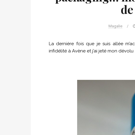
de
Magalie
/
La dernière fois que je suis allée m’a
infidélité à Avène et j’ai jeté mon dévo