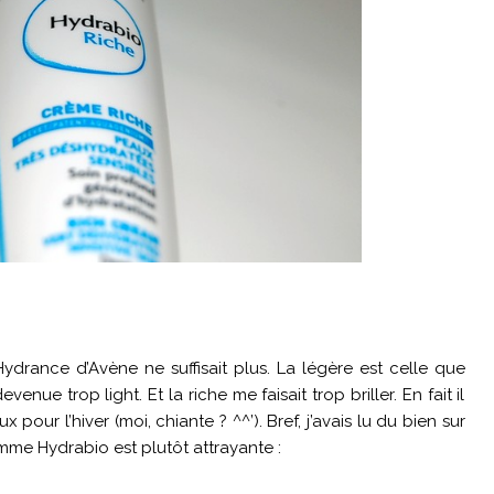
ydrance d’Avène ne suffisait plus. La légère est celle que
evenue trop light. Et la riche me faisait trop briller. En fait il
our l’hiver (moi, chiante ? ^^’). Bref, j’avais lu du bien sur
mme Hydrabio est plutôt attrayante :