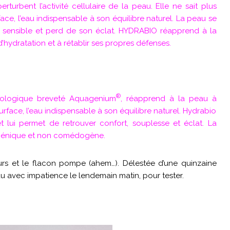
perturbent l’activité cellulaire de la peau. Elle ne sait plus
face, l’eau indispensable à son équilibre naturel. La peau se
us sensible et perd de son éclat. HYDRABIO réapprend à la
’hydratation et à rétablir ses propres défenses.
®
iologique breveté Aquagenium
, réapprend à la peau à
surface, l’eau indispensable à son équilibre naturel. Hydrabio
 lui permet de retrouver confort, souplesse et éclat. La
rgénique et non comédogène.
eurs et le flacon pompe (ahem…). Délestée d’une quinzaine
endu avec impatience le lendemain matin, pour tester.