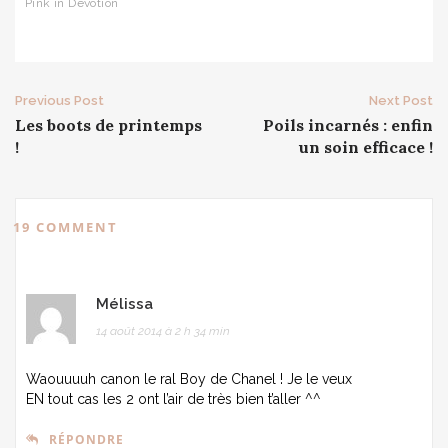
Pink in Devotion
Post
Previous Post
Next Post
Les boots de printemps
Poils incarnés : enfin
navigation
!
un soin efficace !
19 COMMENT
Mélissa
14 août 2014 à 2 h 34 min
Waouuuuh canon le ral Boy de Chanel ! Je le veux
EN tout cas les 2 ont l’air de très bien t’aller ^^
RÉPONDRE