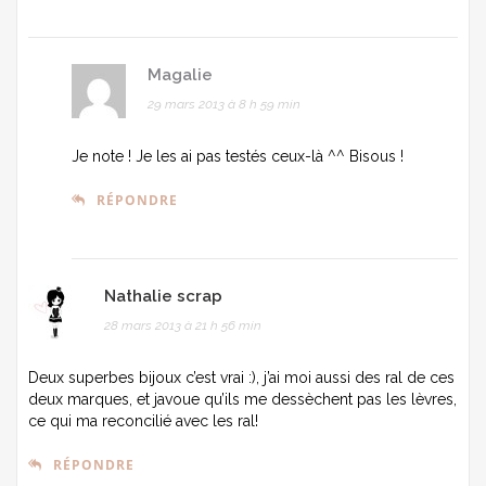
Magalie
29 mars 2013 à 8 h 59 min
Je note ! Je les ai pas testés ceux-là ^^ Bisous !
RÉPONDRE
Nathalie scrap
28 mars 2013 à 21 h 56 min
Deux superbes bijoux c’est vrai :), j’ai moi aussi des ral de ces
deux marques, et javoue qu’ils me dessèchent pas les lèvres,
ce qui ma reconcilié avec les ral!
RÉPONDRE