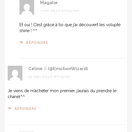
Magalie
1 avril 2013 à 20 h 51 min
Et oui ! C’est grâce à toi que j’ai découvert les volupté
shine ! ^^
RÉPONDRE
Céline  (@EmotionWizard)
29 mars 2013 à 18 h 13 min
Je viens de m’acheter mon premier, j’aurais du prendre le
chanel^^
RÉPONDRE