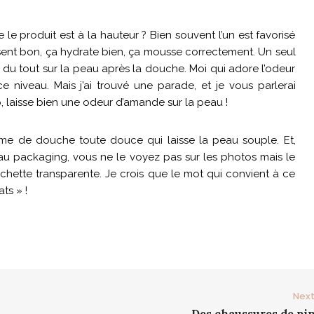
 le produit est à la hauteur ? Bien souvent l’un est favorisé
 sent bon, ça hydrate bien, ça mousse correctement. Un seul
as du tout sur la peau après la douche. Moi qui adore l’odeur
e niveau. Mais j’ai trouvé une parade, et je vous parlerai
 laisse bien une odeur d’amande sur la peau !
ème de douche toute douce qui laisse la peau souple. Et,
veau packaging, vous ne le voyez pas sur les photos mais le
chette transparente. Je crois que le mot qui convient à ce
ts » !
Next
–
Des chaussures de pin