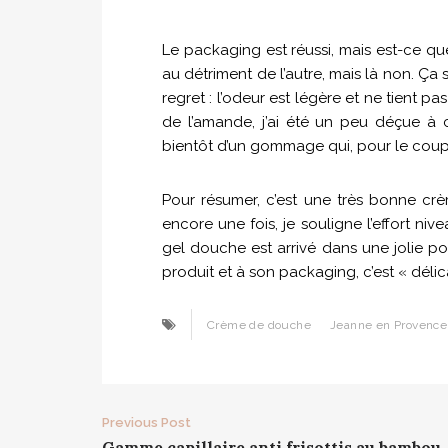
Le packaging est réussi, mais est-ce que
au détriment de l’autre, mais là non. Ça
regret : l’odeur est légère et ne tient p
de l’amande, j’ai été un peu déçue à c
bientôt d’un gommage qui, pour le coup,
Pour résumer, c’est une très bonne cr
encore une fois, je souligne l’effort ni
gel douche est arrivé dans une jolie po
produit et à son packaging, c’est « délica
Crème de douche
Jeanne en Provence
Post
Previous Post
Gamme capillaire anti frisottis au bambou 