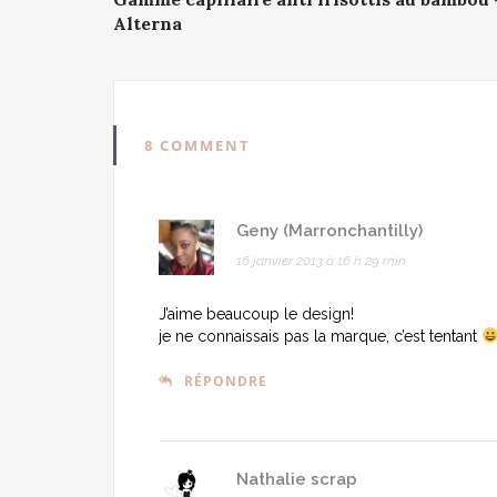
navigation
Alterna
8 COMMENT
Geny (Marronchantilly)
16 janvier 2013 à 16 h 29 min
J’aime beaucoup le design!
je ne connaissais pas la marque, c’est tentant
RÉPONDRE
Nathalie scrap