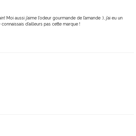
in! Moi aussi j’aime l’odeur gourmande de l’amande :), j’ai eu un
e connaissais d’ailleurs pas cette marque !