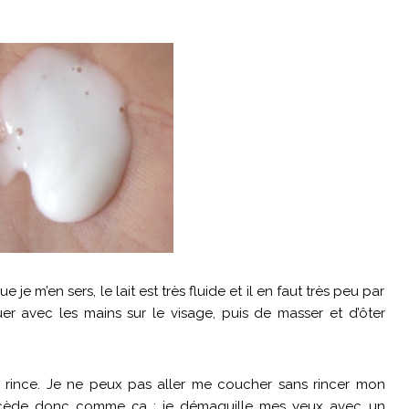
e m’en sers, le lait est très fluide et il en faut très peu par
quer avec les mains sur le visage, puis de masser et d’ôter
le rince. Je ne peux pas aller me coucher sans rincer mon
rocède donc comme ça : je démaquille mes yeux avec un