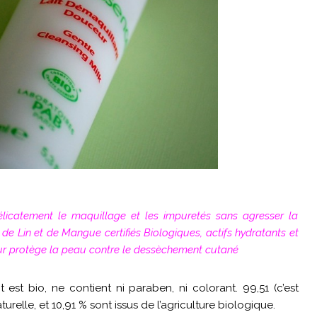
licatement le maquillage et les impuretés sans agresser la
s de Lin et de Mangue certifiés Biologiques, actifs hydratants et
ur protège la peau contre le dessèchement cutané
t est bio, ne contient ni paraben, ni colorant. 99,51 (c’est
turelle, et 10,91 % sont issus de l’agriculture biologique.