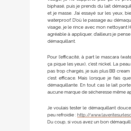
biphasé, puis je prends du lait démaquil
et je masse. J’ai essayé sur les yeux, b
waterproof. D’où le passage au démaqui
visage, je le rince avec mon nettoyant 
agréable à appliquer, d’ailleurs je pens
démaquillant.
Pour l’efficacité, à part le mascara (w
ça pique les yeux), c’est nickel. La pe
pas trop chargés, je suis plus BB cream 
c’est efficace. Mais lorsque je fais q
démaquillante. En tout cas le lait port
aucune marque de sécheresse même apr
Je voulais tester le démaquillant douceu
peu refroidie :
http://www.laveritesurl
Du coup, si vous avez un bon démaquilla