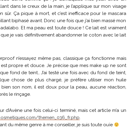
lant dans le creux de la main, je l’applique sur mon visage
ien sûr. Ça pique à mort, et c’est inefficace pour le mascara
llant biphasé avant. Donc une fois que j’ai bien massé mon
Hadalabo. Et ma peau est toute douce ! Ce lait est vraiment
e que je vais définitivement abandonner le coton avec le lait
aterproof n’essayez même pas, classique ça fonctionne mais
au est propre et douce. Je précise que mes make up ne sont
que fond de teint… J’ai testé une fois avec du fond de teint,
uelque chose de plus chargé, je préfère utiliser mon huile
e bien son nom, il est doux pour la peau, aucune réaction,
ès le rinçage.
r d’Avène une fois celui-ci terminé, mais cet article m’a un
escosmetiques.com/themen_036_fr.php
.
nt du même genre à me conseiller, je suis toute ouïe