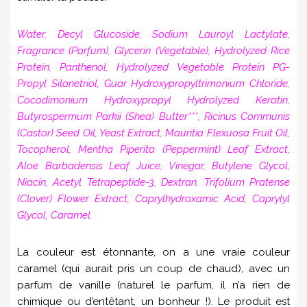
Water, Decyl Glucoside, Sodium Lauroyl Lactylate,
Fragrance (Parfum), Glycerin (Vegetable), Hydrolyzed Rice
Protein, Panthenol, Hydrolyzed Vegetable Protein PG-
Propyl Silanetriol, Guar Hydroxypropyltrimonium Chloride,
Cocodimonium Hydroxypropyl Hydrolyzed Keratin,
Butyrospermum Parkii (Shea) Butter***, Ricinus Communis
(Castor) Seed Oil, Yeast Extract, Mauritia Flexuosa Fruit Oil,
Tocopherol, Mentha Piperita (Peppermint) Leaf Extract,
Aloe Barbadensis Leaf Juice, Vinegar, Butylene Glycol,
Niacin, Acetyl Tetrapeptide-3, Dextran, Trifolium Pratense
(Clover) Flower Extract, Caprylhydroxamic Acid, Caprylyl
Glycol, Caramel.
La couleur est étonnante, on a une vraie couleur
caramel (qui aurait pris un coup de chaud), avec un
parfum de vanille (naturel le parfum, il n’a rien de
chimique ou d’entêtant, un bonheur !). Le produit est