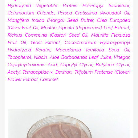
Hydrolyzed Vegetable Protein PG-Propyl Silanetriol,
Cetrimonium Chloride, Persea Gratissima (Avocado) Oil,
Mangifera Indica (Mango) Seed Butter, Olea Europaea
(Olive) Fruit Oil, Mentha Piperita (Peppermint) Leaf Extract,
Ricinus Communis (Castor) Seed Oil, Mauritia Flexuosa
Fruit Oil, Yeast Extract, Cocodimonium Hydroxypropyl
Hydrolyzed Keratin, Macadamia Ternifolia Seed Oil,
Tocopherol, Niacin, Aloe Barbadensis Leaf Juice, Vinegar,
Caprylhydroxamic Acid, Caprylyl Glycol, Butylene Glycol,
Acetyl Tetrapeptide-3, Dextran, Trifolium Pratense (Clover)
Flower Extract, Caramel.