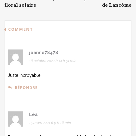
navigation
floral solaire
de Lancôme
4 COMMENT
jeanne78478
16 octobre 2024 à 14 h 51 min
Juste incroyable !!
RÉPONDRE
Léa
15 mars 2021 à 9 h 16 min