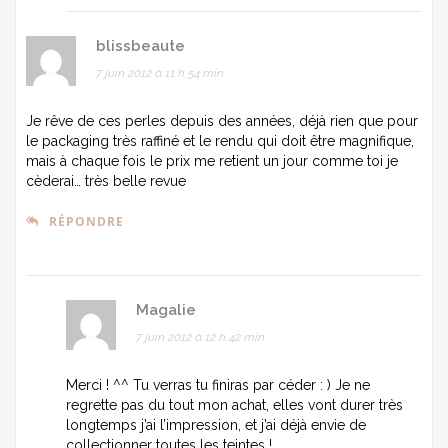
blissbeaute
7 juin 2012 à 11 h 54 min
Je rêve de ces perles depuis des années, déjà rien que pour
le packaging très raffiné et le rendu qui doit être magnifique,
mais à chaque fois le prix me retient un jour comme toi je
cèderai… très belle revue
RÉPONDRE
Magalie
7 juin 2012 à 12 h 42 min
Merci ! ^^ Tu verras tu finiras par céder : ) Je ne
regrette pas du tout mon achat, elles vont durer très
longtemps j’ai l’impression, et j’ai déjà envie de
collectionner toutes les teintes !