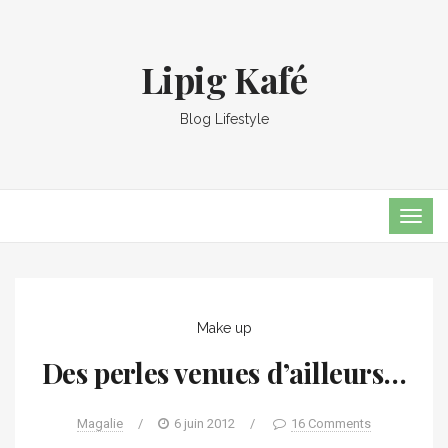
Lipig Kafé
Blog Lifestyle
TOG
NAVI
Make up
Des perles venues d’ailleurs…
Magalie
/
6 juin 2012
/
16 Comments