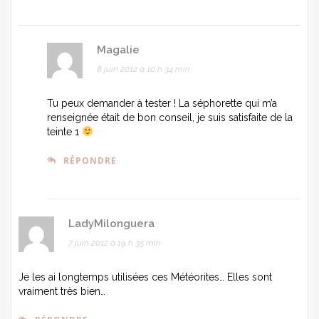
Magalie
8 juin 2012 à 10 h 34 min
Tu peux demander à tester ! La séphorette qui m’a
renseignée était de bon conseil, je suis satisfaite de la
teinte 1
RÉPONDRE
LadyMilonguera
7 juin 2012 à 19 h 35 min
Je les ai longtemps utilisées ces Météorites… Elles sont
vraiment très bien…