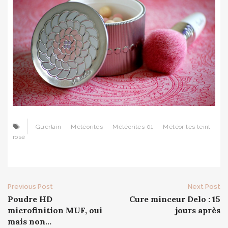
Guerlain
Météorites
Météorites 01
Météorites teint
rosé
Post
Previous Post
Next Post
Poudre HD
Cure minceur Delo : 15
navigation
microfinition MUF, oui
jours après
mais non…