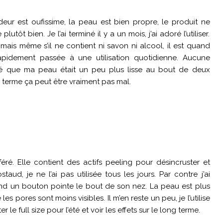
odeur est oufissime, la peau est bien propre, le produit ne
ôt bien. Je l’ai terminé il y a un mois, j’ai adoré l’utiliser.
r, mais même s’il ne contient ni savon ni alcool, il est quand
pidement passée à une utilisation quotidienne. Aucune
qué que ma peau était un peu plus lisse au bout de deux
 terme ça peut être vraiment pas mal.
éré. Elle contient des actifs peeling pour désincruster et
aud, je ne l’ai pas utilisée tous les jours. Par contre j’ai
uand un bouton pointe le bout de son nez. La peau est plus
e les pores sont moins visibles. Il m’en reste un peu, je l’utilise
e full size pour l’été et voir les effets sur le long terme.