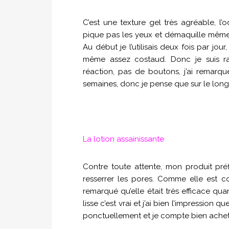
C’est une texture gel très agréable, l’
pique pas les yeux et démaquille même plut
Au début je l’utilisais deux fois par jou
même assez costaud. Donc je suis ra
réaction, pas de boutons, j’ai remar
semaines, donc je pense que sur le long
La lotion assainissante
Contre toute attente, mon produit préf
resserrer les pores. Comme elle est cost
remarqué qu’elle était très efficace q
lisse c’est vrai et j’ai bien l’impression qu
ponctuellement et je compte bien acheter l