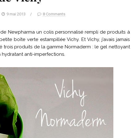
9 mai 2013
/
8 Comments
art de Newpharma un colis personnalisé rempli de produits à
tite boîte verte estampillée Vichy. Et Vichy, j’avais jamais
sté trois produits de la gamme Normaderm : le gel nettoyant
in hydratant anti-imperfections.