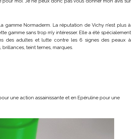
ncée pour moi. Je ne peux donc pas vous donner mon avis sur
 gamme Normaderm. La réputation de Vichy n’est plus à
cette gamme sans trop m’y intéresser. Elle a été spécialement
s des adultes et lutte contre les 6 signes des peaux à
 brillances, teint ternes, marques.
l pour une action assainissante et en Epéruline pour une