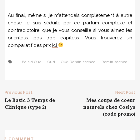
Au final, même si je m’attendais complètement à autre
chose, je suis séduite par ce parfum complexe et
contradictoire, que je vous conseille si vous aimez les
orientaux pas trop capiteux. Vous trouverez un
comparatif des prix
ici
Bois d'Oud
Oud
Oud Reminiscence
Reminiscence
Post
Previous Post
Next Post
Le Basic 3 Temps de
Mes coups de coeur
navigation
Clinique (type 2)
naturels chez Coslys
(code promo)
2 COMMENT