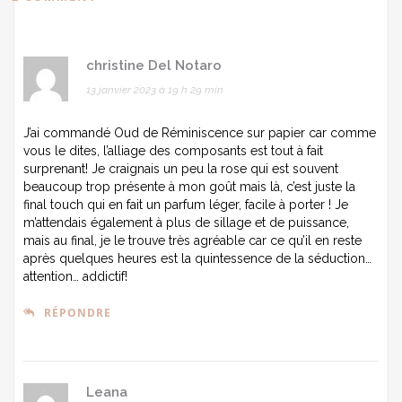
christine Del Notaro
13 janvier 2023 à 19 h 29 min
J’ai commandé Oud de Réminiscence sur papier car comme
vous le dites, l’alliage des composants est tout à fait
surprenant! Je craignais un peu la rose qui est souvent
beaucoup trop présente à mon goût mais là, c’est juste la
final touch qui en fait un parfum léger, facile à porter ! Je
m’attendais également à plus de sillage et de puissance,
mais au final, je le trouve très agréable car ce qu’il en reste
après quelques heures est la quintessence de la séduction…
attention… addictif!
RÉPONDRE
Leana