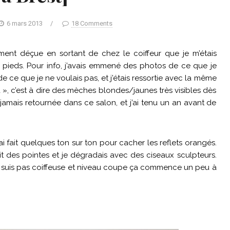
6 mars 2013
/
18 Comments
lement déçue en sortant de chez le coiffeur que je m’étais
s pieds. Pour info, j’avais emmené des photos de ce que je
de ce que je ne voulais pas, et j’étais ressortie avec la même
», c’est à dire des mèches blondes/jaunes très visibles dès
s jamais retournée dans ce salon, et j’ai tenu un an avant de
’ai fait quelques ton sur ton pour cacher les reflets orangés.
 des pointes et je dégradais avec des ciseaux sculpteurs.
 ne suis pas coiffeuse et niveau coupe ça commence un peu à