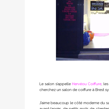
Le salon s’appelle
Hervéou Coiffure
, le
cherchez un salon de coiffure à Brest s
J’aime beaucoup le côté moderne du salo
avant/après, de petits mots de clientes,